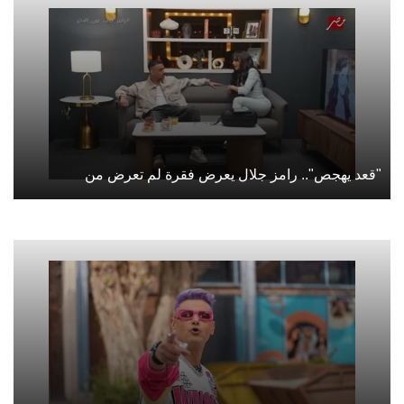
"قعد يهجص".. رامز جلال يعرض فقرة لم تعرض من