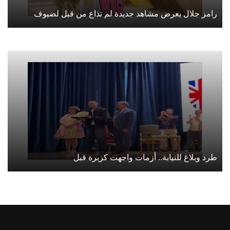
رامز جلال يعرض مشاهد جديدة لم تذاع من قبل لضيوف
طرد وبلاغ للنيابة.. أزمات واجهت كزبرة قبل