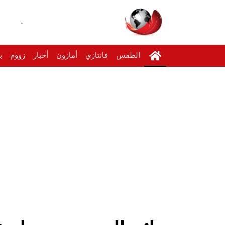
-
الطقس
فانتازي
أمازون
أخبار
زووم
ب