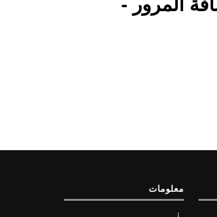
فة المرور -
معلومات