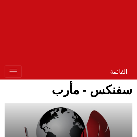
القائمة
سفنكس - مأرب