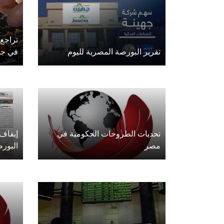
تراجع
تقرير البورصة المصرية لليوم
في جل
تحديات الطروحات الحكومية في
إيقاف
مصر
البور