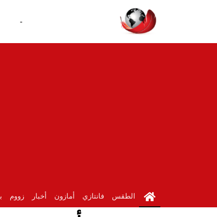
-
الطقس
فانتازي
أمازون
أخبار
زووم
ب