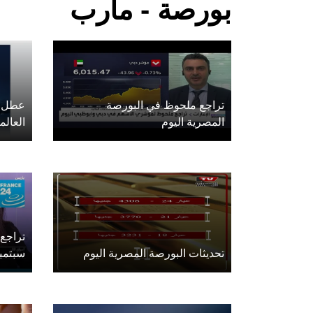
بورصة - مأرب
تراجع ملحوظ في البورصة
عطل ت
المصرية اليوم
العالم
تراجع
تحديثات البورصة المصرية اليوم
سبتمب