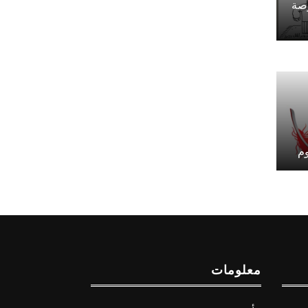
رصة
وم
معلومات