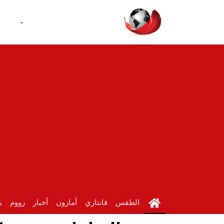
-
الطقس
فانتازي
أمازون
أخبار
زووم
ب