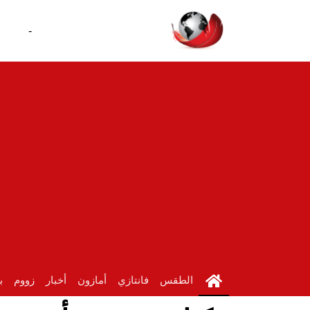
-
الطقس
فانتازي
أمازون
أخبار
زووم
ب