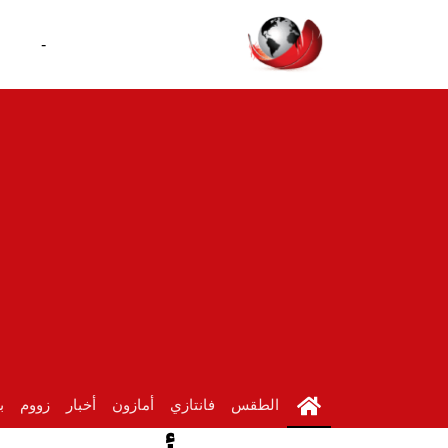
-
الطقس
فانتازي
أمازون
أخبار
زووم
ب