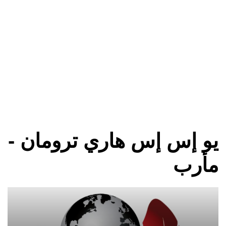
يو إس إس هاري ترومان -
مأرب