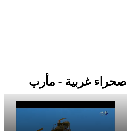
صحراء غربية - مأرب