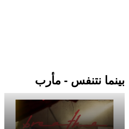
بينما نتنفس - مأرب