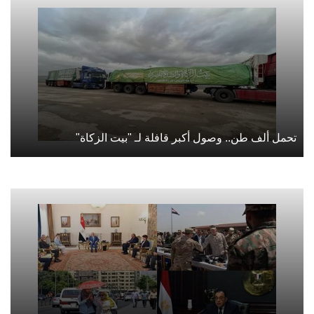
تحمل ألف طن.. وصول أكبر قافلة لـ "بيت الزكاة"