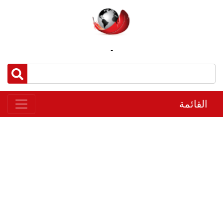
-
القائمة