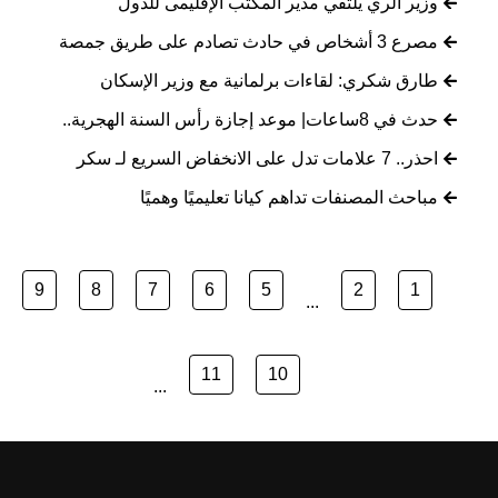
وزير الري يلتقي مدير المكتب الإقليمى للدول
مصرع 3 أشخاص في حادث تصادم على طريق جمصة
طارق شكري: لقاءات برلمانية مع وزير الإسكان
حدث في 8ساعات| موعد إجازة رأس السنة الهجرية..
احذر.. 7 علامات تدل على الانخفاض السريع لـ سكر
مباحث المصنفات تداهم كيانا تعليميًا وهميًا
9
8
7
6
5
2
1
...
11
10
...