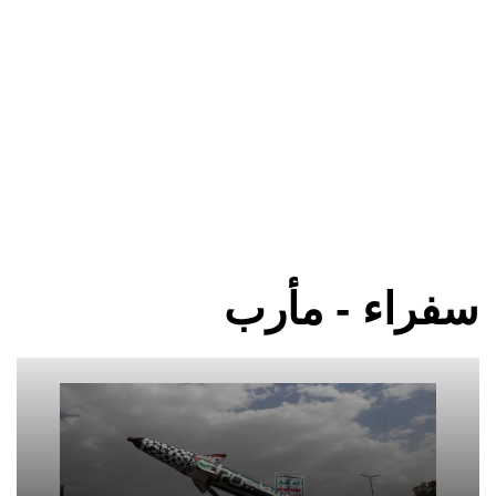
سفراء - مأرب