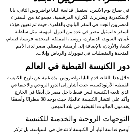
في صباح يوم الاثنين، استقبل قداسة البابا تواضروس الثاني، بابا
الإسكندرية وبطريرك الكرازة المرقسية، مجموعة من السفراء
المصريين الجدد في المقر البابوي بالقاهرة. حيث تم تعيين هؤلاء
السفراء لتمثيل مصر في عدد من الدول المهمة، مثل سلطنة
عُمان، السويد، الدنمارك، روسيا، المملكة المتحدة، فرنسا، ڤيتنام،
كينيا، والأردن، بالإضافة إلى أرمينيا، وممثلي مصر لدى الأمم
المتحدة والقنصليات في نيويورك والرياض وإيلات.
دور الكنيسة القبطية في العالم
خلال هذا اللقاء، قدم البابا تواضروس نبذة غنية عن تاريخ الكنيسة
القبطية الأرثوذكسية، حيث أشار إلى الدور الروحي والاجتماعي
الذي تلعبه الكنيسة ليس فقط داخل مصر بل أيضًا في الخارج.
وأكد على انتشار الكنيسة عالميًا، حيث يوجد 38 مطرانًا وأسقفًا
يخدمون الجاليات القبطية في بلاد المهجر.
التوجهات الروحية والخدمية للكنيسة
أوضح قداسة البابا أن الكنيسة لا تتدخل في السياسة، بل تركز