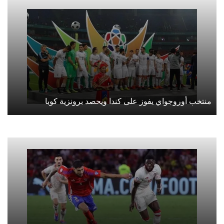
منتخب أوروجواي يفوز على كندا ويحصد برونزية كوبا