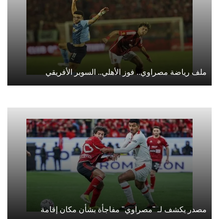
ملف رياضة مصراوي.. فوز الأهلي.. السوبر الأفريقي
مصدر يكشف لـ "مصراوي" مفاجأة بشأن مكان إقامة