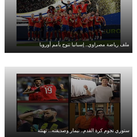
ملف رياضة مصراوي.. إسبانيا تتوج بأمم أوروبا
ستوري نجوم كرة القدم.. نيمار وصديقته... تهنئة