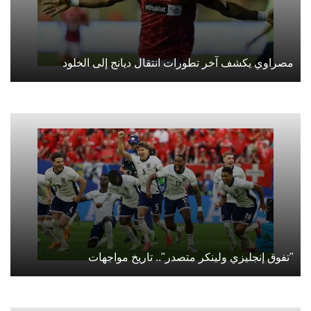
مصراوي يكشف آخر تطورات انتقال ديانج إلى الخلود
"تفوق إنجليزي ولينكر متصدر".. تاريخ مواجهات