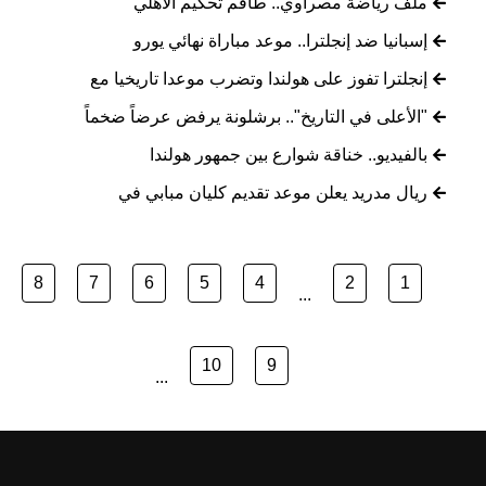
ملف رياضة مصراوي.. طاقم تحكيم الأهلي
إسبانيا ضد إنجلترا.. موعد مباراة نهائي يورو
إنجلترا تفوز على هولندا وتضرب موعدا تاريخيا مع
"الأعلى في التاريخ".. برشلونة يرفض عرضاً ضخماً
بالفيديو.. خناقة شوارع بين جمهور هولندا
ريال مدريد يعلن موعد تقديم كليان مبابي في
8
7
6
5
4
2
1
...
10
9
...