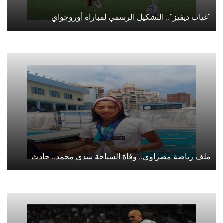
"غياب ديفيز".. التشكيل الرسمي لمباراة أوروجواي
ملف رياضة مصراوي.. وفاة السباحة شذى محمد.. حادث