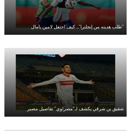
"طلب هديته من إنجلترا".. كيف احتفل لامين يامال
شقيق بن شرقي يكشف لـ"مصراوي" تفاصيل مصير