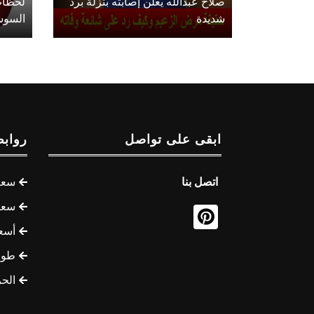
صلاح عبدالله يعلن إصابته بنزلة برد
لحظات
شديدة
السوش
ابقى على تواصل
روابط
اتصل بنا
سعر 
سعر 
أسع
طوف
الح