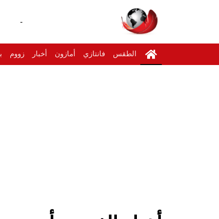
-
الطقس
فانتازي
أمازون
أخبار
زووم
ب