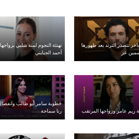
اخر تتصدر الترند بعد ظهورها
تهنئة النجوم لمنة شلبي بزواجها
سمين عز
أحمد الجنايني
خطوبة سامر أبو طالب وانفصال
 ريم عامر وزواجها المرتقب
رنا سماحة