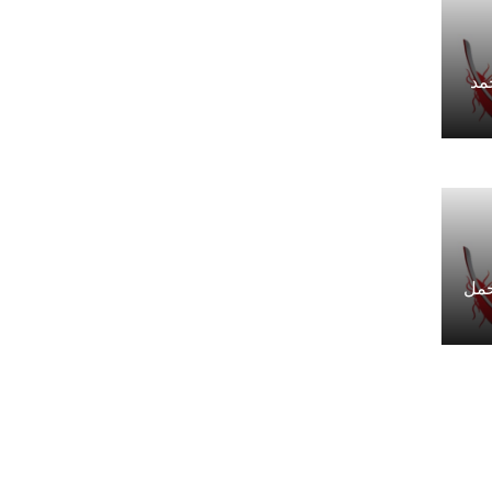
مد
حمل