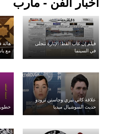
أخبار الفن - مأرب
فيلم إن غاب القط: الإثارة تتجلى
هالة ف
في السينما
مع يا
علاقة كاتي بيري وجاستن ترودو
حديث السوشيال ميديا
خطوبة