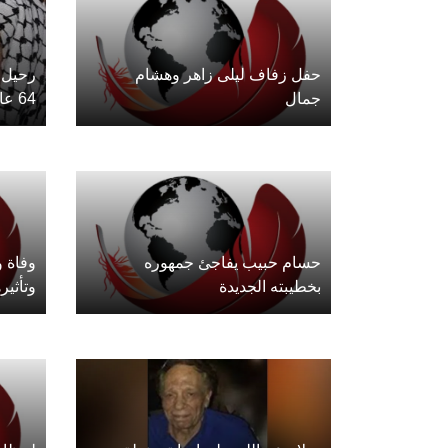
حفل زفاف ليلى زاهر وهشام
رحيل 
جمال
64 عاماً
حسام حبيب يفاجئ جمهوره
وفاة و
بخطيبته الجديدة
وتأثير