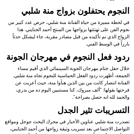
النجوم يحتفلون بزواج منة شلبي
في لحظة مميزة من حياة الفنانة منة شلبي، حرص عدد كبير من
نجوم الفن على تهنئتها بزواجها من المنتج أحمد الجنايني. هذا
الزواج الذي تم تأكيده من قبل مصادر مقربة، جاء ليشكل حدثاً
بارزاً في الوسط الفني.
ردود فعل النجوم في مهرجان الجونة
خلال حفل ختام مهرجان الجونة السينمائي الذي أقيم مساء
الجمعة، أظهرت ردود الفعل الحماسية للنجوم تجاه منة شلبي.
الفنانة انتصار كانت من بين الذين هنأوا منة، حيث أعربت عن
فرحتها بقولها: "ألف مبروك، كنا مستنيين اليوم ده من بدري،
والحمد لله انه حصل بصراحة".
التسريبات تثير الجدل
تصدرت منة شلبي عناوين الأخبار في محرك البحث جوجل ومواقع
التواصل الاجتماعي بعد تسريب وثيقة زواجها من أحمد الجنايني،