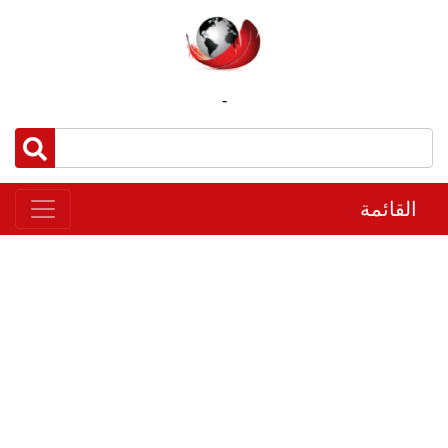
-
القائمة