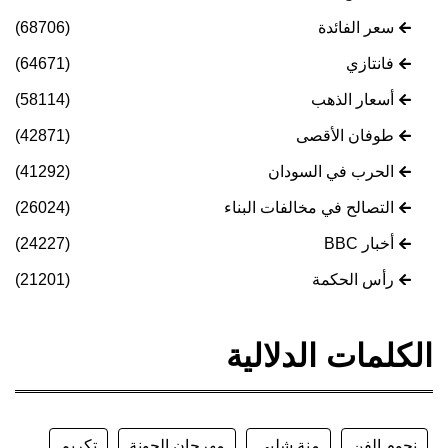
سعر الفائدة
(68706)
فانتازي
(64671)
أسعار الذهب
(58114)
طوفان الأقصى
(42871)
الحرب في السودان
(41292)
التصالح في مخالفات البناء
(26024)
أخبار BBC
(24227)
رأس الحكمة
(21201)
الكلمات الدلالية
نجوم الفن
منة شلبي
مهرجان الجونة
تكريم