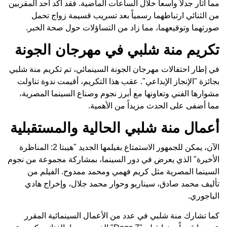
مما أثار جدلاً واسعاً خلال الساعات الماضية. فقد أكد أحد المقربين
من الثنائي ارتباطهما رسمياً بعد تسريب قسيمة زواج تحمل
صورتهما وتوقيعهما، مما زاد من التساؤلات حول صحة الخبر.
تكريم منة شلبي في مهرجان الجونة
في إطار احتفالات مهرجان الجونة السينمائي، تم تكريم منة شلبي
بجائزة "الإنجاز الإبداعي". عقب هذا التكريم، أقيمت ندوة تناولت
مشوارها الفني وتعاونها مع أبرز نجوم وصناع السينما المصرية،
مما أضفى على الحدث مزيداً من الأهمية.
أعمال منة شلبي الحالية والمستقبلية
الآن، يمكن للجمهور الاستمتاع بفيلمها الجديد "هيبتا 2: المناظرة
الأخيرة" الذي يعرض في دور السينما، بمشاركة مجموعة من نجوم
السينما المصرية مثل كريم فهمي ومحمد ممدوح. الفيلم من
تأليف محمد صادق، سيناريو وحوار محمد جلال، وإخراج هادي
الباجوري.
كما تشارك منة شلبي في عدد من الأعمال السينمائية المقرر