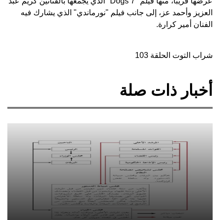
عرضها قريباً، منها فيلم "7 Dogs" الذي يجمعها بالفنانين كريم عبد
العزيز وأحمد عز، إلى جانب فيلم "نورماندي" الذي يشارك فيه
الفنان أمير كرارة.
شراب التوت الحلقة 103
أخبار ذات صلة