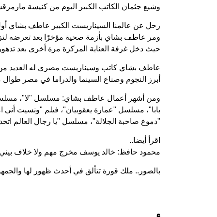
وشيع جثمان الكاتب الكبير اليوم من كنيسة مارمرقس 
رحل عن عالمنا السيناريست الكبير عاطف بشاي أو
ومر عاطف بشاي بأزمة صحية مؤخرًا بعد تعرضه لنزي
حيث دخل غرفة العناية المركزة مرة أخرى بعد تدهور
عاطف بشاي كاتب وسيناريست مصري له العديد من الأعم
أبرز النجوم وصناع السينما والدراما في مصر طوال م
ومن أشهر أعمال عاطف بشاي: مسلسل "لا"، مسلسل "
بابا"، مسلسل "عمارة يعقوبيان"، فيلم "ونسيت أني 
"دموع صاحبة الجلالة"، مسلسل "يا رجال العالم اتحد
اقرأ أيضا..
محمود حافظ: خالد يوسف مخرج مهم ولا خلاف بيني
بالصور.. ملك قورة تتألق في أحدث ظهور لها والجمهور