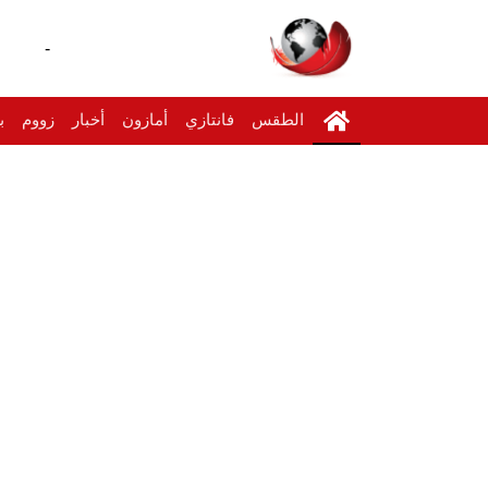
-
الطقس
فانتازي
أمازون
أخبار
زووم
ب