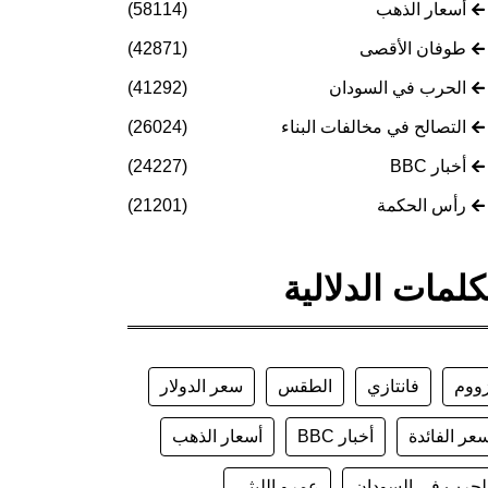
أسعار الذهب
(58114)
طوفان الأقصى
(42871)
الحرب في السودان
(41292)
التصالح في مخالفات البناء
(26024)
أخبار BBC
(24227)
رأس الحكمة
(21201)
كلمات الدلالية
ووم
فانتازي
الطقس
سعر الدولار
عر الفائدة
أخبار BBC
أسعار الذهب
لحرب في السودان
عمرو الليثي