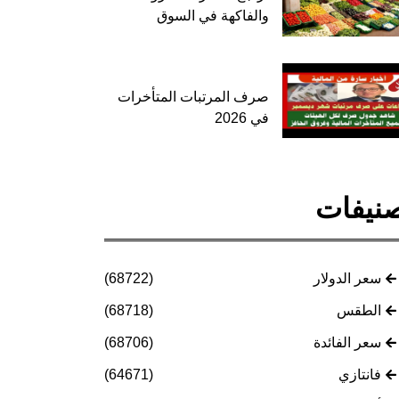
والفاكهة في السوق
صرف المرتبات المتأخرات
في 2026
نيفات
سعر الدولار
(68722)
الطقس
(68718)
سعر الفائدة
(68706)
فانتازي
(64671)