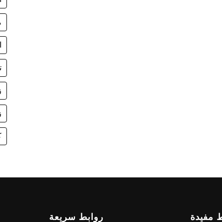
م
ا
ت
ز
ز
ك
 مفيدة
روابط سريعة