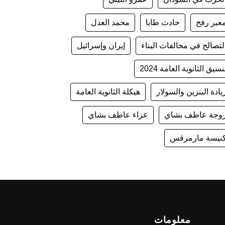
عبر رفح
حادث طابا
محمد العدل
لتصالح في مخالفات البناء
إيران وإسرائيل
نسيق الثانوية العامة 2024
يادة البنزين والسولار
هيكلة الثانوية العامة
وجة عاطف بشاي
عزاء عاطف بشاي
نيسة مارمرقس
معلومات