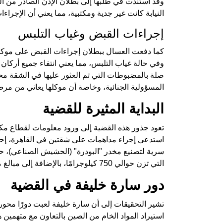
وقد استندت في طلبها إلى بطلان الإذن الصادر من الن
النيابة كانت غير جدية ومكتبية، مما يعني أن الإجراء
إجراءات القبض وغياب التلبس
كما دفعت العسال ببطلان إجراءات القبض على موكلها، 
وفي حالة غياب التلبس، مما يعني انتفاء جميع أركان ا
صلة بالمضبوطات التي تم العثور عليها في الشقة محل 
المسؤولية الجنائية، وخاصة أن موكلها يعاني من م
البداية المثيرة للقضية
تعود جذور هذه القضية إلى ورود معلومات لقطاع م
استدعى إجراء مداهمات على شقتين في القاهرة، إحد
سرية لتصنيع مخدر "البودرة" (الحشيش الصناعي)، ح
التي تزن حوالي 750 كيلوجرامًا، بالإضافة إلى مبالغ مالية كبيرة.
دور سارة خليفة في القضية
تشير التحقيقات إلى أن سارة خليفة لعبت دورًا محوري
استيراد المواد الخام من الصين بالتعاون مع متهمين ه