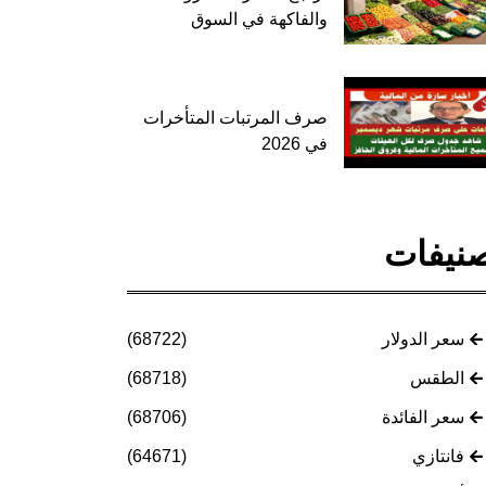
والفاكهة في السوق
صرف المرتبات المتأخرات
في 2026
نيفات
سعر الدولار
(68722)
الطقس
(68718)
سعر الفائدة
(68706)
فانتازي
(64671)