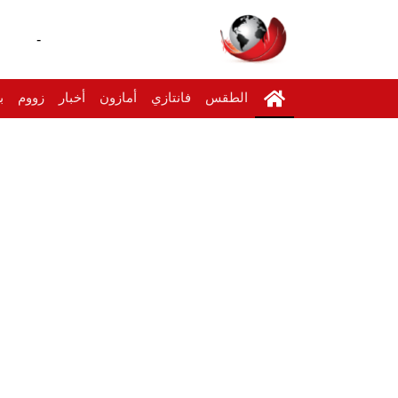
-
الطقس
فانتازي
أمازون
أخبار
زووم
ب