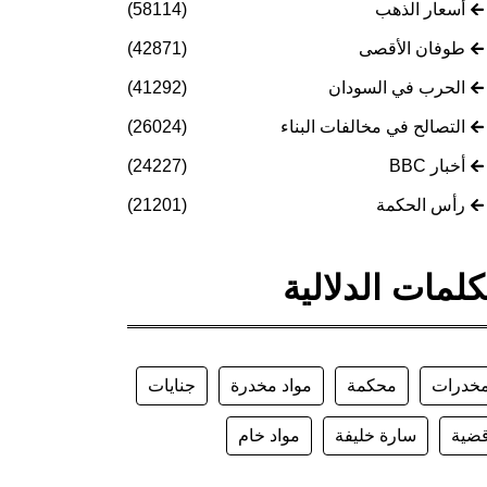
أسعار الذهب
(58114)
طوفان الأقصى
(42871)
الحرب في السودان
(41292)
التصالح في مخالفات البناء
(26024)
أخبار BBC
(24227)
رأس الحكمة
(21201)
كلمات الدلالية
خدرات
محكمة
مواد مخدرة
جنايات
ضية
سارة خليفة
مواد خام