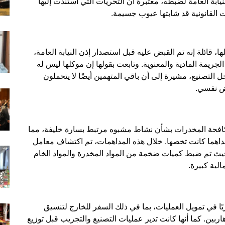
يابة العامة لضبطه، معتبرة أن التحريات التي استندت إليها
ات القانونية قد شابتها عيوب جسيمة.
قائلة إنه تم القبض عليه قبل استصدار إذن النيابة العامة،
لجريمة المادية والمعنوية. وتابعت بقولها إن موكلها ليس له
التصنيع، مشيرة إلى أن باقي المتهمين أيضًا لا يتحملون
رض نفسي.
كافحة المخدرات بشأن نشاط مشبوه مرتبط بسارة خليفة، مما
اهما كانت تخصها. خلال هذه المداهمات، تم اكتشاف معامل
يث تم ضبط كميات ضخمة من المواد المخدرة والمواد الخام
ًا في تمويل العمليات، بما في ذلك السفر للخارج لتنسيق
اربين. كما أنها كانت تدير عمليات التصنيع والتجريب قبل توزيع