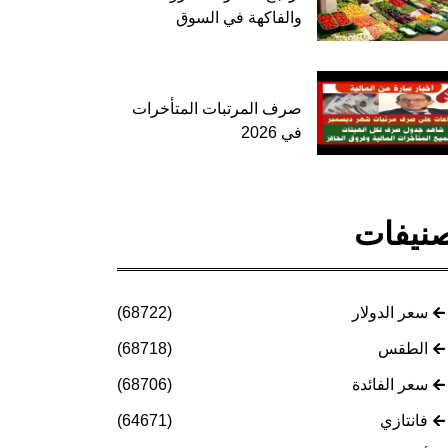
والفاكهة في السوق
صرف المرتبات المتأخرات
في 2026
نيفات
سعر الدولار
(68722)
الطقس
(68718)
سعر الفائدة
(68706)
فانتازي
(64671)