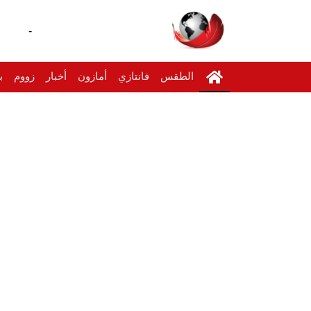
-
الطقس
فانتازي
أمازون
أخبار
زووم
ب