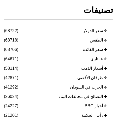
تصنيفات
سعر الدولار
(68722)
الطقس
(68718)
سعر الفائدة
(68706)
فانتازي
(64671)
أسعار الذهب
(58114)
طوفان الأقصى
(42871)
الحرب في السودان
(41292)
التصالح في مخالفات البناء
(26024)
أخبار BBC
(24227)
رأس الحكمة
(21201)