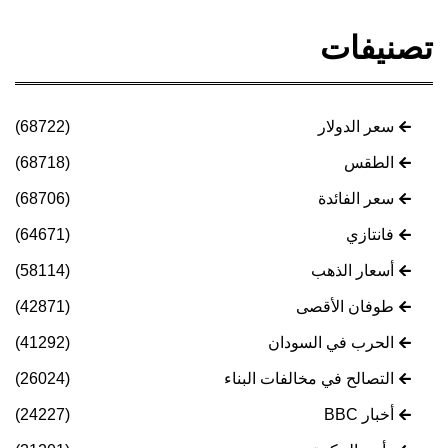
تصنيفات
سعر الدولار
(68722)
الطقس
(68718)
سعر الفائدة
(68706)
فانتازي
(64671)
أسعار الذهب
(58114)
طوفان الأقصى
(42871)
الحرب في السودان
(41292)
التصالح في مخالفات البناء
(26024)
أخبار BBC
(24227)