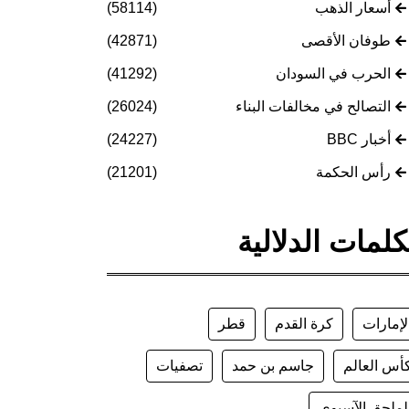
أسعار الذهب
(58114)
طوفان الأقصى
(42871)
الحرب في السودان
(41292)
التصالح في مخالفات البناء
(26024)
أخبار BBC
(24227)
رأس الحكمة
(21201)
كلمات الدلالية
لإمارات
كرة القدم
قطر
أس العالم
جاسم بن حمد
تصفيات
لملحق الآسيوي