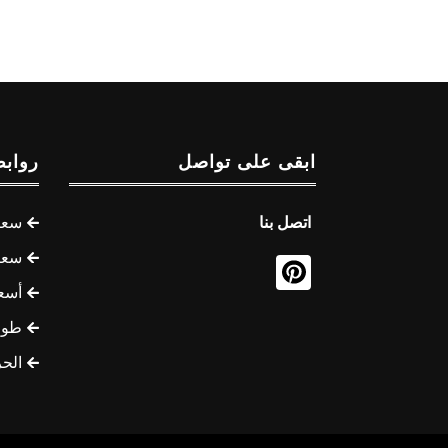
ابقى على تواصل
روابط
اتصل بنا
سعر 
سعر 
أسع
طوف
الح