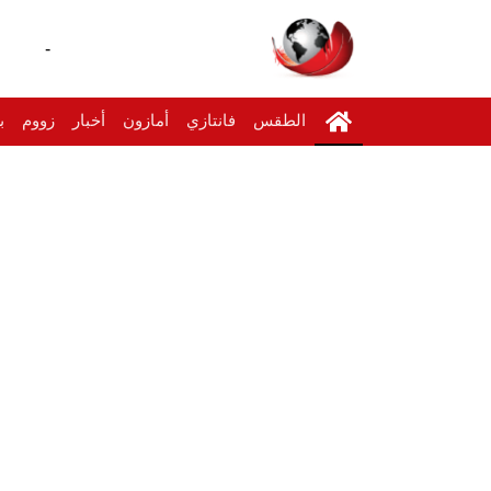
-
الطقس
فانتازي
أمازون
أخبار
زووم
ب