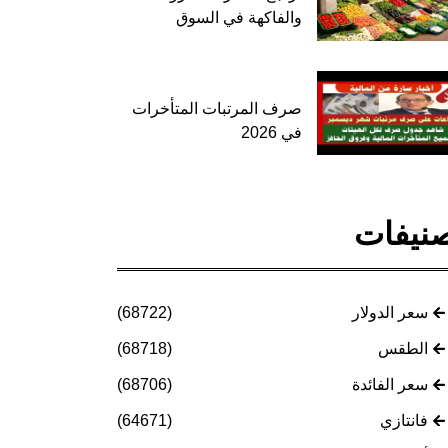
والفاكهة في السوق
صرف المرتبات المتأخرات
في 2026
نيفات
سعر الدولار
(68722)
الطقس
(68718)
سعر الفائدة
(68706)
فانتازي
(64671)