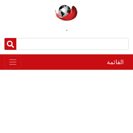
-
القائمة