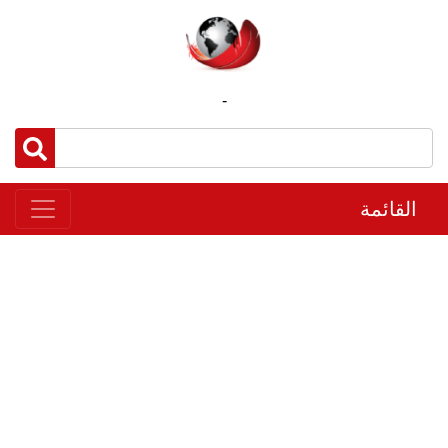
-
القائمة