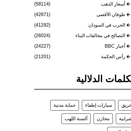
أسعار الذهب
(58114)
طوفان الأقصى
(42871)
الحرب في السودان
(41292)
التصالح في مخالفات البناء
(26024)
أخبار BBC
(24227)
رأس الحكمة
(21201)
كلمات الدلالية
ريق
سيارات إطفاء
حماية مدنية
رابية
مخازن
ألسنة اللهب