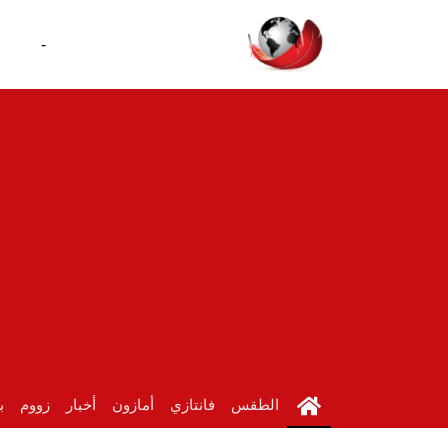
-
الطقس
فانتازي
أمازون
أخبار
زووم
ب