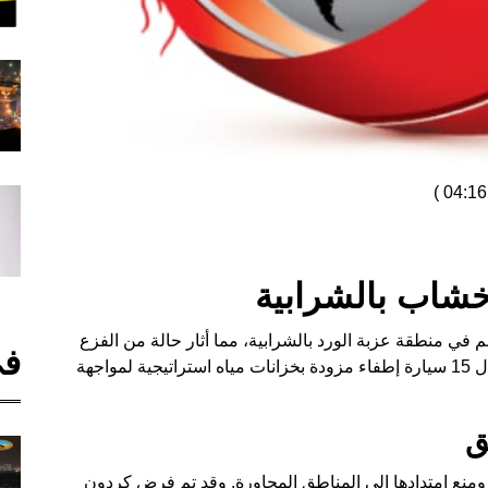
)
خشاب بالشرابية
في منطقة عزبة الورد بالشرابية، مما أثار حالة من الفزع
في
بين السكان. حيث قامت قوات الحماية المدنية بإرسال 15 سيارة إطفاء مزودة بخزانات مياه استراتيجية لمواجهة
ق
منع امتدادها إلى المناطق المجاورة. وقد تم فرض كردون