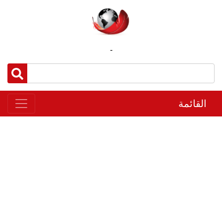
-
القائمة