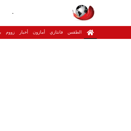
-
الطقس
فانتازي
أمازون
أخبار
زووم
ب