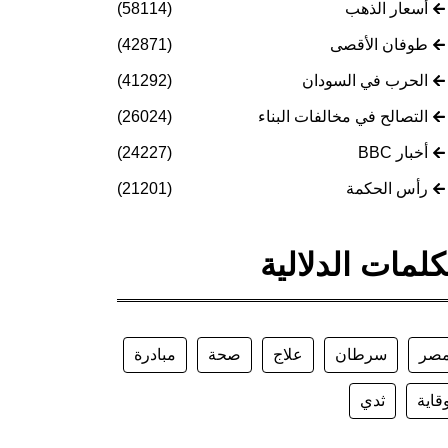
أسعار الذهب
(58114)
طوفان الأقصى
(42871)
الحرب في السودان
(41292)
التصالح في مخالفات البناء
(26024)
أخبار BBC
(24227)
رأس الحكمة
(21201)
كلمات الدلالية
صر
سرطان
علاج
صحة
مبادرة
قاية
ثدي