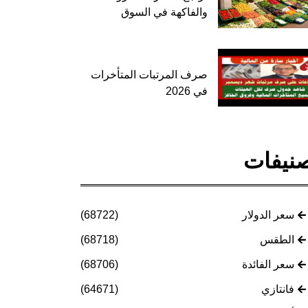
والفاكهة في السوق
صرف المرتبات المتأخرات
في 2026
نيفات
سعر الدولار
(68722)
الطقس
(68718)
سعر الفائدة
(68706)
فانتازي
(64671)