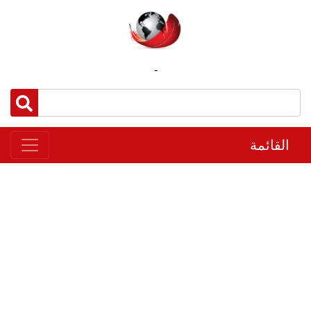
-
القائمة