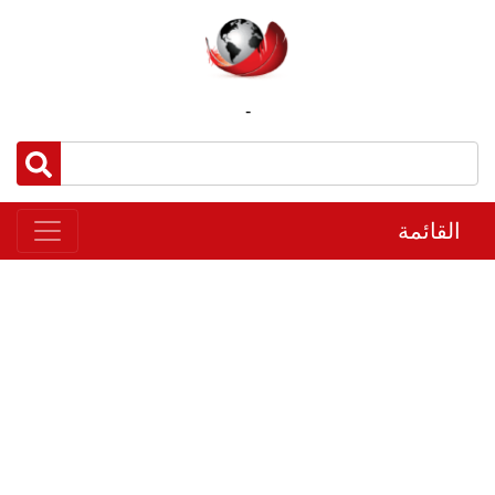
-
القائمة