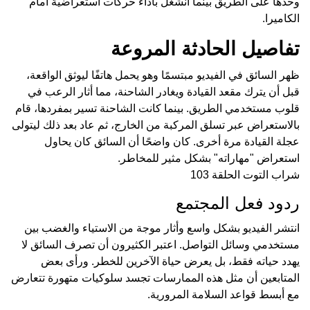
وحدها على الطريق بينما انشغل بأداء حركات استعراضية أمام
الكاميرا.
تفاصيل الحادثة المروعة
ظهر السائق في الفيديو مبتسمًا وهو يحمل هاتفًا ليوثق الواقعة،
قبل أن يترك مقعد القيادة ويغادر الشاحنة، مما أثار الرعب في
قلوب مستخدمي الطريق. بينما كانت الشاحنة تسير بمفردها، قام
بالاستعراض عبر تسلق المركبة من الخارج، ثم عاد بعد ذلك ليتولى
عجلة القيادة مرة أخرى. كان واضحًا أن السائق كان يحاول
استعراض "مهاراته" بشكل مثير للمخاطر.
شراب التوت الحلقة 103
ردود فعل المجتمع
انتشر الفيديو بشكل واسع وأثار موجة من الاستياء والغضب بين
مستخدمي وسائل التواصل. اعتبر الكثيرون أن تصرف السائق لا
يهدد حياته فقط، بل يعرض حياة الآخرين للخطر. ورأى بعض
المتابعين أن مثل هذه الممارسات تجسد سلوكيات متهورة تتعارض
مع أبسط قواعد السلامة المرورية.