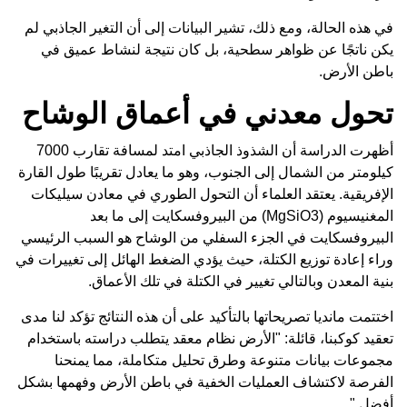
في هذه الحالة، ومع ذلك، تشير البيانات إلى أن التغير الجاذبي لم
يكن ناتجًا عن ظواهر سطحية، بل كان نتيجة لنشاط عميق في
باطن الأرض.
تحول معدني في أعماق الوشاح
أظهرت الدراسة أن الشذوذ الجاذبي امتد لمسافة تقارب 7000
كيلومتر من الشمال إلى الجنوب، وهو ما يعادل تقريبًا طول القارة
الإفريقية. يعتقد العلماء أن التحول الطوري في معادن سيليكات
المغنيسيوم (MgSiO3) من البيروفسكايت إلى ما بعد
البيروفسكايت في الجزء السفلي من الوشاح هو السبب الرئيسي
وراء إعادة توزيع الكتلة، حيث يؤدي الضغط الهائل إلى تغييرات في
بنية المعدن وبالتالي تغيير في الكتلة في تلك الأعماق.
اختتمت مانديا تصريحاتها بالتأكيد على أن هذه النتائج تؤكد لنا مدى
تعقيد كوكبنا، قائلة: "الأرض نظام معقد يتطلب دراسته باستخدام
مجموعات بيانات متنوعة وطرق تحليل متكاملة، مما يمنحنا
الفرصة لاكتشاف العمليات الخفية في باطن الأرض وفهمها بشكل
أفضل."