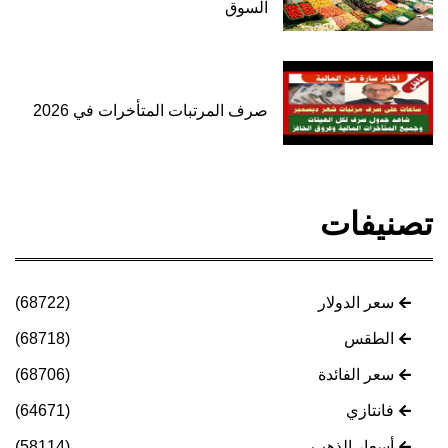
السوق
صرف المرتبات المتأخرات في 2026
تصنيفات
سعر الدولار
(68722)
الطقس
(68718)
سعر الفائدة
(68706)
فانتازي
(64671)
أسعار الذهب
(58114)