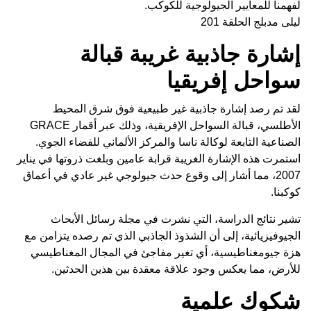
لفهمنا للمعايير الجيولوجية للكوكب.
ليلى مدبلج الحلقة 201
إشارة جاذبية غريبة قبالة
سواحل إفريقيا
لقد تم رصد إشارة جاذبية غير طبيعية فوق شرق المحيط
الأطلسي، قبالة السواحل الإفريقية، وذلك عبر أقمار GRACE
الصناعية التابعة لوكالة ناسا والمركز الألماني للفضاء الجوي.
استمرت هذه الإشارة الغريبة قرابة عامين وبلغت ذروتها في يناير
2007، مما أشار إلى وقوع حدث جيولوجي غير عادي في أعماق
كوكبنا.
تشير نتائج الدراسة، التي نشرت في مجلة رسائل الأبحاث
الجيوفيزيائية، إلى أن الشذوذ الجاذبي الذي تم رصده يتزامن مع
هزة جيومغناطيسية، أي تغير مفاجئ في المجال المغناطيسي
للأرض، مما يعكس وجود علاقة معقدة بين هذين الحدثين.
شكوك علمية