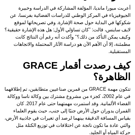
أعربت ميورا مانديا، المؤلفة المشاركة في الدراسة وخبيرة
الجيوفيزياء في المركز الوطني للدراسات الفضائية بفرنسا، عن
شكوكها في البداية حول صحة الإشارة. وفي تصريحاتها لموقع
لايف ساينس، قالت: "كان تساؤلي الأول: هل هذه الإشارة حقيقية؟
وكيف يمكن التأكد من ذلك؟" وأكدت أنه رغم أن النتائج كانت
مطمئنة، إلا أن الأهم الآن هو دراسة الآثار المحتملة والاتجاهات
المستقبلية.
كيف رصدت أقمار GRACE
الظاهرة؟
تتكون مهمة GRACE من قمرين صناعيين متطابقين، تم إطلاقهما
في عام 2002، كجزء من مشروع مشترك بين وكالة ناسا ووكالة
الفضاء الألمانية. وقد استمرت مهمتهما حتى عام 2017. كان
القمران يدوران حول الأرض جنبًا إلى جنب، حيث يقوم العلماء
بقياس المسافة الدقيقة بينهما لرصد أي تغيرات في جاذبية الأرض،
والتي عادة ما تكون ناتجة عن اختلافات في توزيع الكتلة مثل
حركة المياه أو الجليد.