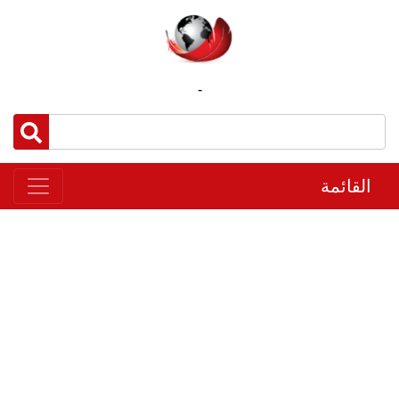
-
القائمة