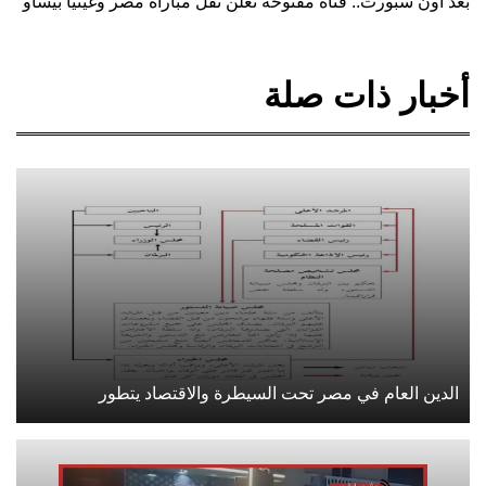
بعد أون سبورت.. قناة مفتوحة تعلن نقل مباراة مصر وغينيا بيساو
أخبار ذات صلة
الدين العام في مصر تحت السيطرة والاقتصاد يتطور