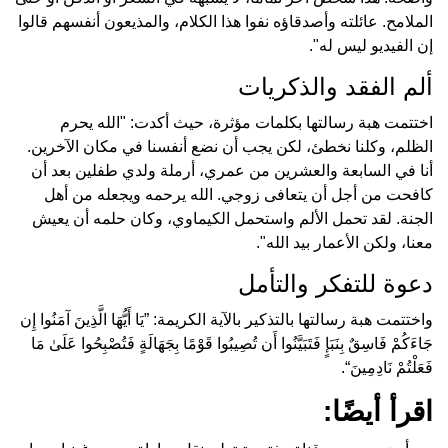
الملامح. عائلته وأصدقاؤه نفوا هذا الكلام، والمذيعون أنفسهم قالوا
إن الفيديو ليس له".
ألم الفقد والذكريات
اختتمت هبة رسالتها بكلمات مؤثرة، حيث أكدت: "الله يحرم
الظلم، وكلنا نخطئ، لكن يجب أن نضع أنفسنا في مكان الآخرين.
أنا في السابعة والعشرين من عمري، أرملة ولدي طفلين بعد أن
كافحت من أجل أن يتعافى زوجي. الله يرحمه ويجعله من أهل
الجنة. لقد تحمل الألم واستحمل الكيماوي، وكان حلمه أن يعيش
معنا، ولكن الأعمار بيد الله".
دعوة للتفكر والتأمل
واختتمت هبة رسالتها بالتذكير بالآية الكريمة:
يَا أَيُّهَا الَّذِينَ آمَنُوا إِن
جَاءَكُمْ فَاسِقٌ بِنَبَإٍ فَتَبَيَّنُوا أَن تُصِيبُوا قَوْمًا بِجَهَالَةٍ فَتُصْبِحُوا عَلَىٰ مَا
فَعَلْتُمْ نَادِمِينَ
.
اقرأ أيضًا: