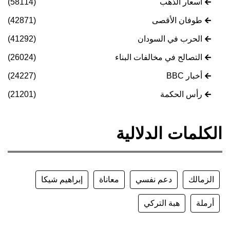
أسعار الذهب
(58114)
طوفان الأقصى
(42871)
الحرب في السودان
(41292)
التصالح في مخالفات البناء
(26024)
أخبار BBC
(24227)
رأس الحكمة
(21201)
الكلمات الدلالية
الزمالك
دعم نفسي
معاناة
إبراهيم شيكا
أرملة
هبة التركي