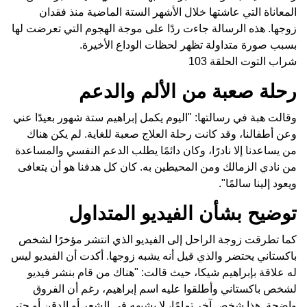
المعاناة التي عاشتها خلال الأشهر الستة الماضية منذ فقدان
زوجها. هذه الرسالة جاءت ردًا على موجة الهجوم التي تعرضت لها
بسبب صورة متداولة تظهر لحظات الوداع الأخيرة.
شراب التوت الحلقة 103
رحلة صعبة من الألم والدعم
وقالت هبة في رسالتها: "اليوم يكمل إبراهيم ستة شهور بعيدًا عني
وعن أطفالنا، وقد كانت رحلة العلاج صعبة للغاية. لم يكن هناك
من يساعدنا إلا نادرًا، وكان دائمًا يطلب الدعم النفسي والمساعدة
من نادي الزمالك ومن المحيطين به. كان كل هدفنا هو أن يتعافى
ويعود إلينا سالمًا".
توضيح بشأن الفيديو المتداول
كما تطرقت زوجة الراحل إلى الفيديو الذي انتشر مؤخرًا لشخص
باكستاني يحتضر والذي قيل أنه يشبه زوجها. أكدت أن الفيديو ليس
له علاقة بإبراهيم شيكا، حيث قالت: "هناك من قام بنشر فيديو
لشخص باكستاني وأطلقوا عليه اسم إبراهيم، رغم أن الفروق
واضحة. هذا شخص آخر تمامًا، لا يشبهه في الشعر أو الدقن أو حتى