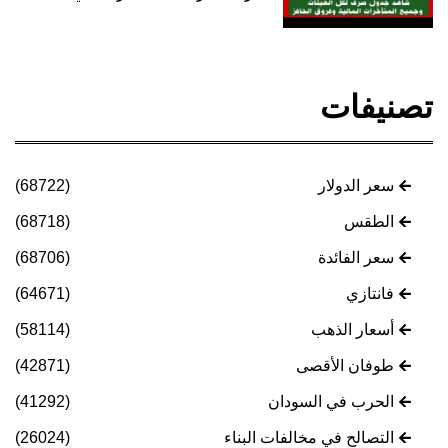
تصنيفات
سعر الدولار
(68722)
الطقس
(68718)
سعر الفائدة
(68706)
فانتازي
(64671)
أسعار الذهب
(58114)
طوفان الأقصى
(42871)
الحرب في السودان
(41292)
التصالح في مخالفات البناء
(26024)