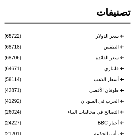
تصنيفات
سعر الدولار
(68722)
الطقس
(68718)
سعر الفائدة
(68706)
فانتازي
(64671)
أسعار الذهب
(58114)
طوفان الأقصى
(42871)
الحرب في السودان
(41292)
التصالح في مخالفات البناء
(26024)
أخبار BBC
(24227)
رأس الحكمة
(21201)