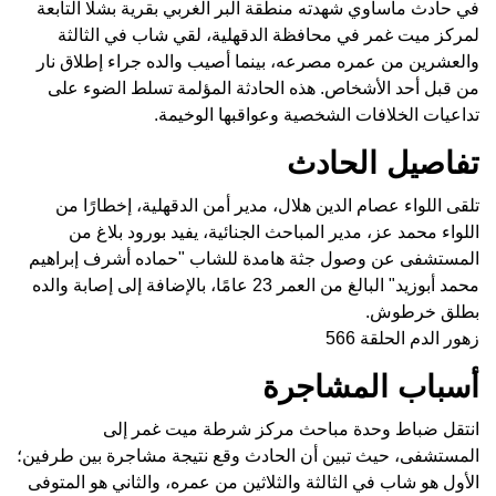
في حادث مأساوي شهدته منطقة البر الغربي بقرية بشلا التابعة
لمركز ميت غمر في محافظة الدقهلية، لقي شاب في الثالثة
والعشرين من عمره مصرعه، بينما أصيب والده جراء إطلاق نار
من قبل أحد الأشخاص. هذه الحادثة المؤلمة تسلط الضوء على
تداعيات الخلافات الشخصية وعواقبها الوخيمة.
تفاصيل الحادث
تلقى اللواء عصام الدين هلال، مدير أمن الدقهلية، إخطارًا من
اللواء محمد عز، مدير المباحث الجنائية، يفيد بورود بلاغ من
المستشفى عن وصول جثة هامدة للشاب "حماده أشرف إبراهيم
محمد أبوزيد" البالغ من العمر 23 عامًا، بالإضافة إلى إصابة والده
بطلق خرطوش.
زهور الدم الحلقة 566
أسباب المشاجرة
انتقل ضباط وحدة مباحث مركز شرطة ميت غمر إلى
المستشفى، حيث تبين أن الحادث وقع نتيجة مشاجرة بين طرفين؛
الأول هو شاب في الثالثة والثلاثين من عمره، والثاني هو المتوفى