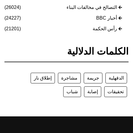
التصالح في مخالفات البناء
(26024)
أخبار BBC
(24227)
رأس الحكمة
(21201)
الكلمات الدلالية
الدقهلية
جريمة
مشاجرة
إطلاق نار
تحقيقات
إصابة
شباب