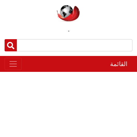
-
القائمة