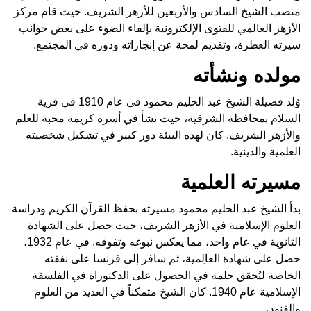
منصب الشيخ السادس والأربعين للأزهر الشريف. حيث قام مركز
الأزهر العالمي للفتوى الإلكترونية بإلقاء الضوء على بعض جوانب
سيرته العطرة، وتقديم لمحة عن إنجازاته ودوره في المجتمع.
مولده ونشأته
وُلد فضيلة الشيخ عبد الحليم محمود في عام 1910 في قرية
السلام بمحافظة الشرقية، حيث نشأ في أسرة كريمة محبة للعلم
والأزهر الشريف. كان لهذه البيئة دور كبير في تشكيل شخصيته
العلمية والدينية.
مسيرته العلمية
بدأ الشيخ عبد الحليم محمود مسيرته بحفظ القرآن الكريم ودراسة
العلوم الإسلامية في الأزهر الشريف، حيث حصل على الشهادة
الثانوية في عام واحد، مما يعكس نبوغه وتفوقه. في عام 1932،
حصل على شهادة العالِمية، ثم سافر إلى فرنسا على نفقته
الخاصة ليُحقق حلمه في الحصول على الدكتوراة في الفلسفة
الإسلامية عام 1940. كان الشيخ متمكناً في العديد من العلوم
والفنون.