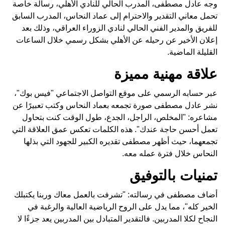
وجه عادل مصطفى، المدرب الحالي للنادي الأهلي، رسالة خاصة
تحمل معاني التقدير والاحترام إلى عماد النحاس، المدرب السابق
للفريق والمدير الفني الحالي لنادي الزوراء العراقي، وذلك بعد
إعلان الأخير عن رحيله عن الأهلي بشكل رسمي خلال الساعات
القليلة الماضية.
علاقة مهنية مميزة
عبر حسابه الرسمي على موقع التواصل الاجتماعي "فيس بوك"،
نشر عادل مصطفى صورة تجمعه بعماد النحاس وكتب تعبيرًا عن
مشاعره: "المخلص، الراجل، الجدع، طول الوقت كنت بتحاول
تعمل أحسن حاجة عندك". هذه الكلمات تعكس عمق العلاقة التي
تجمعهما، حيث أظهر مصطفى تقديره الكبير للجهود التي بذلها
النحاس خلال فترة عمله معه.
تمنيات بالتوفيق
أضاف مصطفى في رسالته: "تشرفت بالعمل معاك وربنا يكتبلك
الخير كله"، مما يدل على الروح الرياضية العالية والرغبة في
النجاح لكلا المدربين. فالتقدير المتبادل بين المدربين يعد جزءًا لا