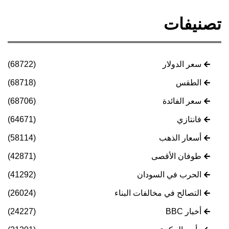
تصنيفات
سعر الدولار
(68722)
الطقس
(68718)
سعر الفائدة
(68706)
فانتازي
(64671)
أسعار الذهب
(58114)
طوفان الأقصى
(42871)
الحرب في السودان
(41292)
التصالح في مخالفات البناء
(26024)
أخبار BBC
(24227)