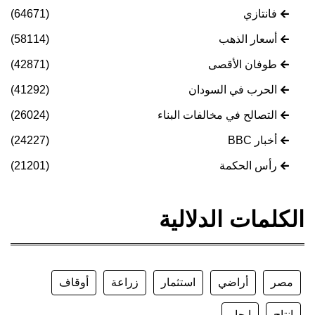
فانتازي
(64671)
أسعار الذهب
(58114)
طوفان الأقصى
(42871)
الحرب في السودان
(41292)
التصالح في مخالفات البناء
(26024)
أخبار BBC
(24227)
رأس الحكمة
(21201)
الكلمات الدلالية
مصر
أراضي
استثمار
زراعة
أوقاف
إنتاج
إيجار