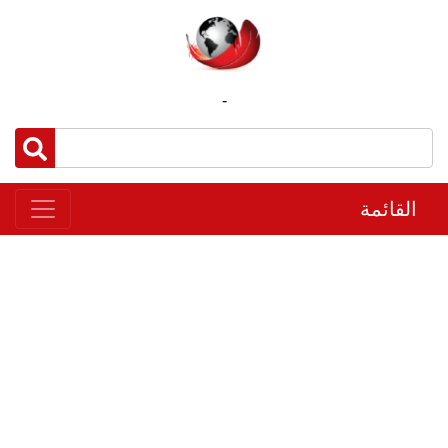
-
القائمة