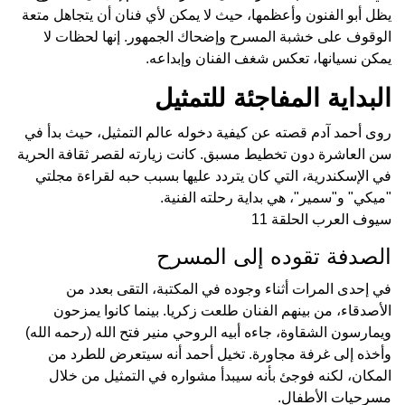
يظل أبو الفنون وأعظمها، حيث لا يمكن لأي فنان أن يتجاهل متعة
الوقوف على خشبة المسرح وإضحاك الجمهور. إنها لحظات لا
يمكن نسيانها، تعكس شغف الفنان وإبداعه.
البداية المفاجئة للتمثيل
روى أحمد آدم قصته عن كيفية دخوله عالم التمثيل، حيث بدأ في
سن العاشرة دون تخطيط مسبق. كانت زيارته لقصر ثقافة الحرية
في الإسكندرية، التي كان يتردد عليها بسبب حبه لقراءة مجلتي
"ميكي" و"سمير"، هي بداية رحلته الفنية.
سيوف العرب الحلقة 11
الصدفة تقوده إلى المسرح
في إحدى المرات أثناء وجوده في المكتبة، التقى بعدد من
الأصدقاء، من بينهم الفنان طلعت زكريا. بينما كانوا يمزحون
ويمارسون الشقاوة، جاءه أبيه الروحي منير فتح الله (رحمه الله)
وأخذه إلى غرفة مجاورة. تخيل أحمد أنه سيتعرض للطرد من
المكان، لكنه فوجئ بأنه سيبدأ مشواره في التمثيل من خلال
مسرحيات الأطفال.