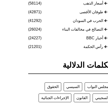
أسعار الذهب
(58114)
طوفان الأقصى
(42871)
الحرب في السودان
(41292)
التصالح في مخالفات البناء
(26024)
أخبار BBC
(24227)
رأس الحكمة
(21201)
كلمات الدلالية
جلس النواب
السيسي
الحقوق
لسجيني
القانون
الإجراءات الجنائية