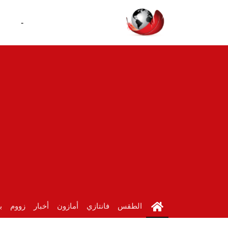
-
الطقس
فانتازي
أمازون
أخبار
زووم
ب