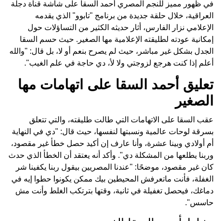
في ظهور مميز للنجم المصري أحمد السقا على شاشة قناة دجلة
العراقية، خلال حلقة جديدة من برنامج "تابوو" الذي يقدمه
الإعلامي نزار الفارس، أثار حديثه الكثير من التساؤلات حول
إمكانية عودته لطليقته الإعلامية مها الصغير. حيث حسم السقا
الجدل بشكل غير مباشر، حيث لم يصرح بنعم أو لا، بل قال: "والله
أعلم إذا كنت هرجع لزوجتي ولا لأ، دي حاجة في علم الغيب".
تعليق أحمد السقا على اتهامات مها
الصغير
عقب السقا على الاتهامات التي طالت طليقته، والتي تتعلق
بسرقة لوحات عالمية ونسبتها لنفسها، حيث قال: "دي في النهاية
أم أولادي وبينا عشرة، وأنا عارف إن أكيد حصل خطأ غير مقصود،
وربنا يطلعها من المشكلة دي". وأكد أنه يعتقد أن الخطأ الذي حدث
كان غير مقصود، موضحًا: "عندنا المصريين بيقول ربنا يكفينا شر
الغفلة، فأنت ماتعرفش المحيطين بيك ممكن يكونوا حطوا إيه في
دماغك، فيحصل تغفيلة في ثانية، وقتها بترتكب الغلط وأنت مش
حاسس".