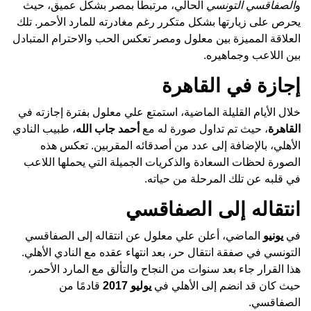
و
الصفاقسي التونسي
الحالي، مرتبطًا بمصر بشكل عميق، حيث
يحرص على زيارتها بشكل متكرر رغم مغادرته للمارد الأحمر. تلك
العلاقة المميزة بين معلول ومصر تعكس الحب والاحترام المتبادل
بين اللاعب وجماهيره.
إجازة في القاهرة
خلال الأيام القليلة الماضية، استمتع علي معلول بفترة إجازته في
القاهرة
، حيث تم تداول صورة له مع
أحمد جاب الله
، طبيب النادي
الأهلي، بالإضافة إلى عدد من أصدقائه المقربين. تعكس هذه
الصورة لحظات السعادة والذكريات الجميلة التي يحملها اللاعب
في قلبه عن تلك المرحلة من حياته.
انتقاله إلى الصفاقسي
في
يونيو
الماضي، أعلن علي معلول عن انتقاله إلى الصفاقسي
التونسي في صفقة انتقال حر، بعد انتهاء عقده مع النادي الأهلي.
هذا القرار جاء بعد سنوات من النجاح والتألق مع المارد الأحمر،
حيث كان قد انضم إلى الأهلي في
يوليو 2017
قادمًا من
الصفاقسي.