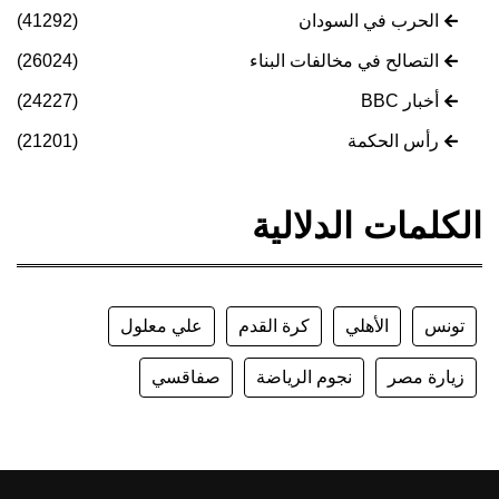
الحرب في السودان
(41292)
التصالح في مخالفات البناء
(26024)
أخبار BBC
(24227)
رأس الحكمة
(21201)
الكلمات الدلالية
تونس
الأهلي
كرة القدم
علي معلول
زيارة مصر
نجوم الرياضة
صفاقسي