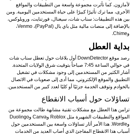
لأمازون. كما تأثرت مجموعة واسعة من التطبيقات والمواقع
الأخرى، مما ترك تأثيرًا كبيرًا على حياة المستخدمين اليومية. ومن
بين هذه التطبيقات: سناب شات، سيغنال، فورتنايت، وروبلوكس،
بالإضافة إلى منصات مالية مثل باي بال (PayPal)، Venmo،
وChime.
بداية العطل
رصد موقع DownDetector أول بلاغات حول تعطل سناب شات
في حوالي الساعة 7:45 صباحاً بتوقيت شرق الولايات المتحدة.
أشار الكثير من المستخدمين إلى وجود مشكلات في تشغيل
التطبيق والموقع الإلكتروني، مما أدى إلى صعوبات في الاتصال
بالخوادم وتوقف الخدمة جزئيًا أو كليًا لعدد كبير من المستخدمين.
تساؤلات حول أسباب الانقطاع
تزامن هذا العطل مع مشكلات تقنية مشابهة طالت مجموعة من
المواقع والتطبيقات الشهيرة مثل Roblox وCanva وDuolingo
وWordle. هذا الأمر أثار تساؤلات واسعة بين المستخدمين حول
أسباب هذا الانقطاع المفاجئ الذي أصاب العديد من الخدمات