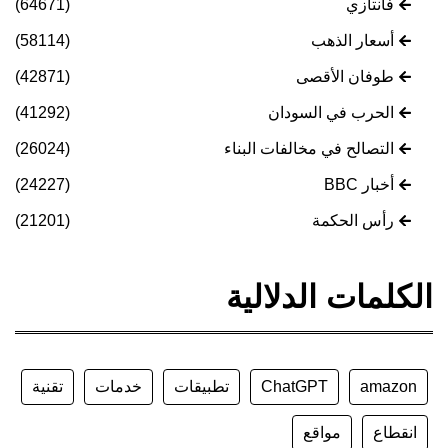
فانتازي
(64671)
أسعار الذهب
(58114)
طوفان الأقصى
(42871)
الحرب في السودان
(41292)
التصالح في مخالفات البناء
(26024)
أخبار BBC
(24227)
رأس الحكمة
(21201)
الكلمات الدلالية
amazon
ChatGPT
تطبيقات
خدمات
تقنية
انقطاع
مواقع