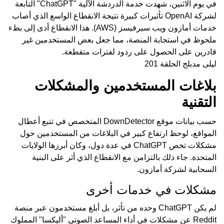
في يوم الاثنين، شهدت خدمة الدردشة الآلية "ChatGPT" التابعة
لشركة OpenAI تأثيرات كبيرة نتيجة الانقطاع الواسع الذي أصاب
خدمات أمازون ويب سيرفيسز (AWS). هذا الانقطاع أدى إلى بطء
ملحوظ في استجابة المنصة، مما جعل بعض المستخدمين غير
قادرين على الحصول على ردود لفترات متقطعة.
ليلى مدبلج الحلقة 201
بلاغات المستخدمين والمشكلات
التقنية
حسب بيانات موقع DownDetector المتخصص في تتبع أعطال
المواقع، لوحظ ارتفاع كبير في البلاغات من المستخدمين حول
مشكلات تخص ChatGPT في عدة دول، وكان أبرزها الولايات
المتحدة. جاء ذلك بالتزامن مع الانقطاع الذي أثر على البنية
السحابية لشركة أمازون.
مشكلات في خدمات أخرى
لم يكن ChatGPT وحده من تأثر، بل أبلغ مستخدمون عبر منصة
Reddit عن مشكلات في أداء المساعد الصوتي "أليكسا" المملوك