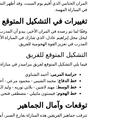
المران الختامي الذي أُقيم يوم السبت. وقد أظهر التد
في المباراة المهمة.
تغييرات في التشكيل المتوقع
وفقًا لما تم رصده في المران الأخير، يبدو أن المد
ليحل محل إبراهيم عادل، الذي شارك في المباراة الأخ
المدرب في تعزيز القوة الهجومية للفريق.
التشكيل المتوقع للفريق
فيما يلي التشكيل المتوقع لفريق بيراميدز في مباراة ا
حراسة المرمى:
أحمد الشناوي
خط الدفاع:
محمد الشيبي - محمود مرعي - أ
خط الوسط:
مهند لاشين - بلاتي توريه - وليد ال
خط الهجوم:
فيستون ماييلي - مصطفى فتحي -
توقعات وآمال الجماهير
تترقب جماهير الفريقين هذه المباراة بفارغ الصبر، آم