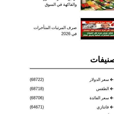
والفاكهة في السوق
صرف المرتبات المتأخرات
في 2026
نيفات
سعر الدولار
(68722)
الطقس
(68718)
سعر الفائدة
(68706)
فانتازي
(64671)