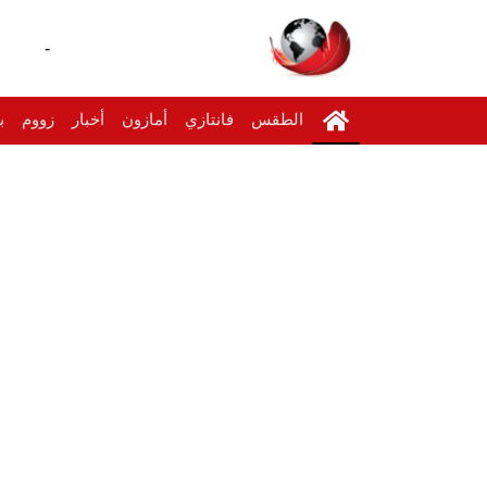
-
الطقس
فانتازي
أمازون
أخبار
زووم
ب