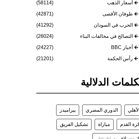
أسعار الذهب
(58114)
طوفان الأقصى
(42871)
الحرب في السودان
(41292)
التصالح في مخالفات البناء
(26024)
أخبار BBC
(24227)
رأس الحكمة
(21201)
كلمات الدلالية
لأهلي
الدوري المصري
بيراميدز
رة القدم
مباراة
تشكيل الفريق
رونسلاف يورتشيتش