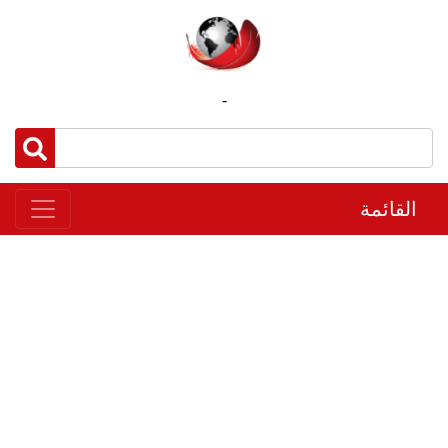
-
القائمة