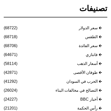
تصنيفات
سعر الدولار
(68722)
الطقس
(68718)
سعر الفائدة
(68706)
فانتازي
(64671)
أسعار الذهب
(58114)
طوفان الأقصى
(42871)
الحرب في السودان
(41292)
التصالح في مخالفات البناء
(26024)
أخبار BBC
(24227)
رأس الحكمة
(21201)