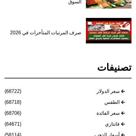
السوق
صرف المرتبات المتأخرات في 2026
تصنيفات
سعر الدولار
(68722)
الطقس
(68718)
سعر الفائدة
(68706)
فانتازي
(64671)
أسعار الذهب
(58114)