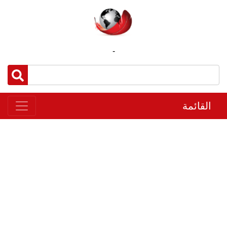
-
القائمة