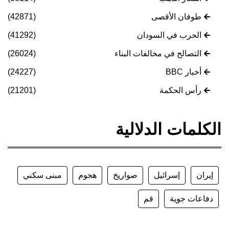
طوفان الأقصى
(42871)
الحرب في السودان
(41292)
التصالح في مخالفات البناء
(26024)
أخبار BBC
(24227)
رأس الحكمة
(21201)
الكلمات الدلالية
إيران
إسرائيل
صواريخ
هجوم
مبنى سكني
دفاعات جوية
قم