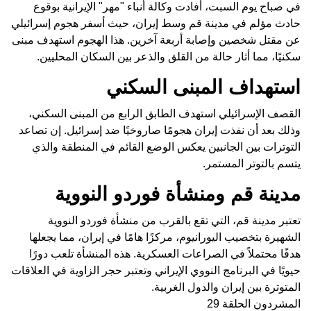
في صباح يوم السبت، أفادت وكالة أنباء "مهر" الإيرانية بوقوع
حادث مؤلم في مدينة قم وسط إيران، حيث أسفر هجوم إسرائيلي
عن مقتل شخصين وإصابة أربعة آخرين. هذا الهجوم استهدف مبنى
سكنيًا، مما أثار حالة من القلق والذعر بين السكان المحليين.
استهداف المبنى السكني
القصف الإسرائيلي استهدف الطابق الرابع من المبنى السكني،
وذلك بعد أن نفذت إيران هجومًا صاروخيًا ضد إسرائيل. إن تصاعد
التوترات بين الجانبين يعكس الوضع القائم في المنطقة والذي
يتسم بالتوتر المستمر.
مدينة قم ومنشأة فوردو النووية
تعتبر مدينة قم، التي تقع بالقرب من منشأة فوردو النووية
الشهيرة بتخصيب اليورانيوم، مركزًا هامًا في إيران، مما يجعلها
هدفًا محتملاً في الصراعات العسكرية. هذه المنشأة تلعب دورًا
حيويًا في البرنامج النووي الإيراني وتعتبر حجر الزاوية في العلاقات
المتوترة بين إيران والدول الغربية.
المشردون الحلقة 29