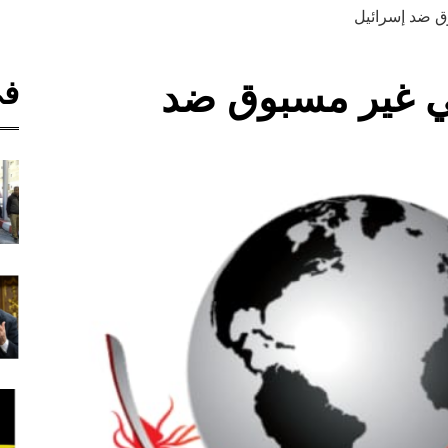
ق ضد إسرائيل
في
ي غير مسبوق ضد