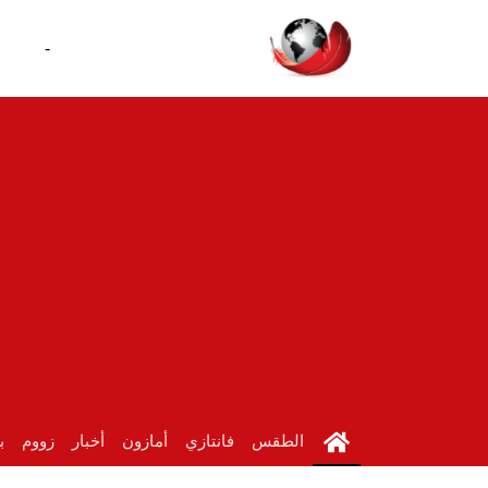
-
الطقس
فانتازي
أمازون
أخبار
زووم
ب