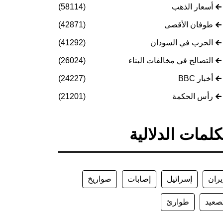
أسعار الذهب
(58114)
طوفان الأقصى
(42871)
الحرب في السودان
(41292)
التصالح في مخالفات البناء
(26024)
أخبار BBC
(24227)
رأس الحكمة
(21201)
كلمات الدلالية
يران
إسرائيل
إصابات
صواريخ
صعيد
طوارئ