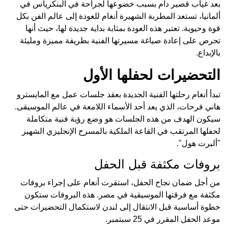
بعد غياب قصير دام بسبب خضوعها لجراحة في البنكرياس في
ألمانيا، تستعد المطربة الشهيرة أنغام للعودة إلى عالم الفن بكل
قوة وحيوية. تعتبر هذه العودة بمثابة بداية جديدة لها، حيث أنها
تحرص على إعادة صياغة مسيرتها الفنية بطريقة مميزة ومليئة
بالإبداع.
التحضيرات لحفلها الأول
تبدأ أنغام رحلتها الفنية الجديدة بعقد جلسات عمل مع المايسترو
هاني فرحات، الذي يعد أحد الأسماء اللامعة في عالم الموسيقى.
سيكون الهدف من هذه الجلسات هو وضع رؤية فنية متكاملة
لحفلها المرتقب في القاعة الملكية بالمسرح الإنجليزي الشهير
"ألبرت هول".
بروفات مكثفة قبل الحفل
من أجل ضمان نجاح الحفل، استقرت أنغام على إجراء بروفات
مكثفة مع فرقتها الموسيقية في مصر. هذه البروفات ستكون
خطوة أساسية قبل الانتقال إلى لندن لاستكمال التحضيرات حتى
موعد الحفل المقرر في 25 سبتمبر.