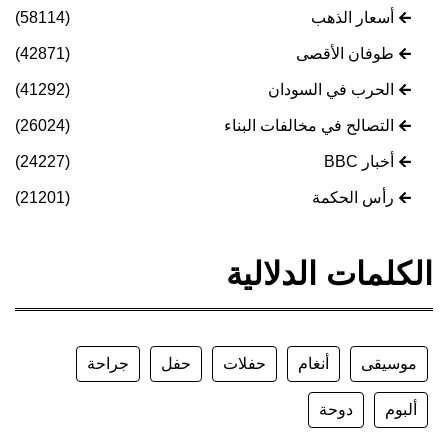
أسعار الذهب
(58114)
طوفان الأقصى
(42871)
الحرب في السودان
(41292)
التصالح في مخالفات البناء
(26024)
أخبار BBC
(24227)
رأس الحكمة
(21201)
الكلمات الدلالية
موسيقى
أنغام
حفلات
حفل
جراحة
ألبوم
دوحة