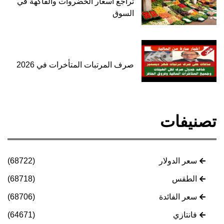
تراجع أسعار الخضروات والفاكهة في
السوق
صرف المرتبات المتأخرات في 2026
تصنيفات
سعر الدولار
(68722)
الطقس
(68718)
سعر الفائدة
(68706)
فانتازي
(64671)